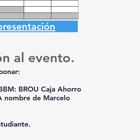
-presentación
ión
al evento.
bonar:
 SBBM:
BROU Caja Ahorro
A nombre de Marcelo
studiante.