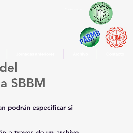
Miembro de:
Jornadas anteriores
Archivo
Contacto
 del
 la SBBM
an podrán específicar si
án a traves de un archivo