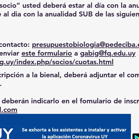
socio” usted deberá estar al día con la
an
al dia con la anualidad SUB de las siguie
tacto:
presupuestobiologia@pedeciba.
viar
este formulario
a
gabig@fq.edu.uy
rg.uy/index.php/socios/cuotas.html
ripción a la bienal, deberá adjuntar el c
.
 deberán indicarlo en el fomulario de inscr
l.com