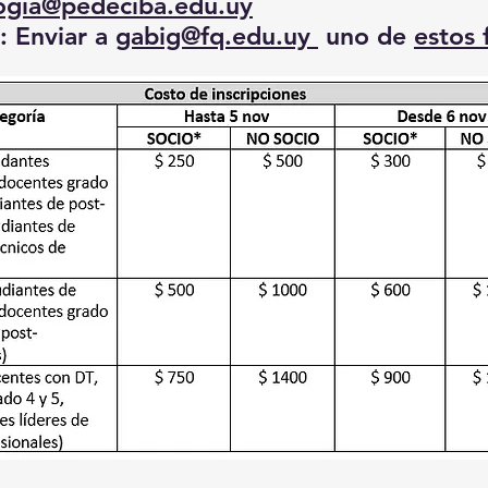
ogia@pedeciba.edu.uy
Enviar a
gabig@fq.edu.uy
uno de
estos 