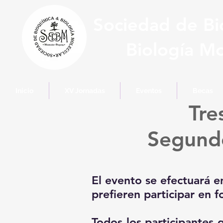
Sociedad de Bi
Biología Mo
Inicio
XV Jornadas
Eventos
Becas
Tre
Segundo
El evento se efectuará e
prefieren participar en 
Todos los participantes 