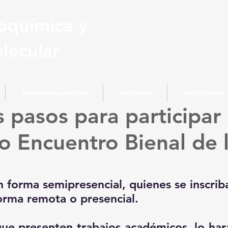
oquímica y
lecular
Sociedades amigas
Asociarse
Autoridades
s pasos para participar
 Encuentro Bienal de
n forma semipresencial, quienes se inscrib
forma remota o presencial.
que presenten trabajos académicos, lo har