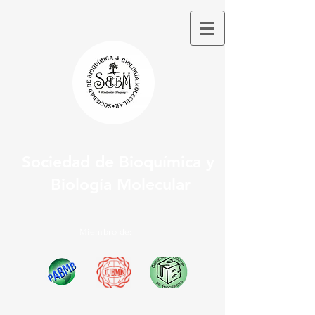
Sociedad de Bioquímica y
Biología Molecular
Miembro de: