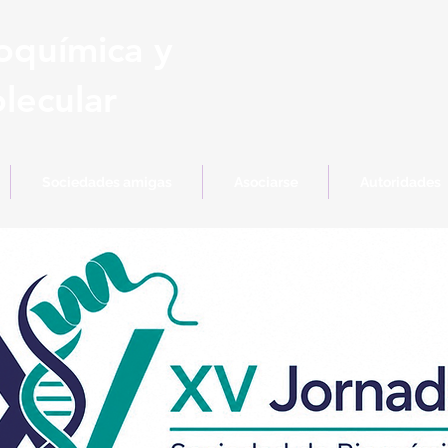
oquímica y
lecular
Sociedades amigas
Asociarse
Autoridades