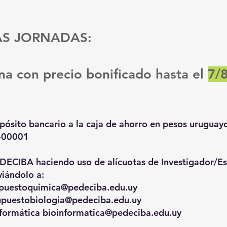
AS JORNADAS:
na con precio bonificado hasta el
7/
ósito bancario a la caja de ahorro en pesos uruguay
-00001
DECIBA haciendo uso de alícuotas de Investigador/E
viándolo a:
puestoquimica@pedeciba.edu.uy
upuestobiologia@pedeciba.edu.uy
nformática
bioinformatica@pedeciba.edu.uy