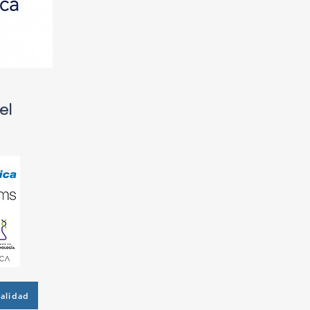
el
alidad