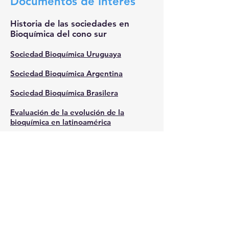
Documentos de Interés
Historia de las sociedades en
Bioquímica del cono sur
Sociedad Bioquímica Uruguaya
Sociedad Bioquímica Argentina
Sociedad Bioquímica Brasilera
Evaluación de la evolución de la
bioquímica en latinoamérica
Actas de Bioquímica y Biología
Molecular
Actas volumen 1
2002
Actas volumen 2
2003
Actas volumen 3
2004
Actas volumen 5
2006