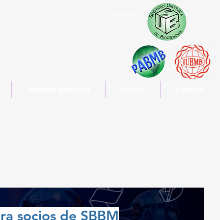
Miembro de:
Jornadas anteriores
Archivo
Contacto
ra socios de SBBM