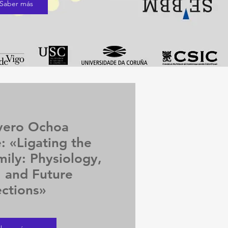
Saber más
vero Ochoa
: «Ligating the
mily: Physiology,
, and Future
ections»