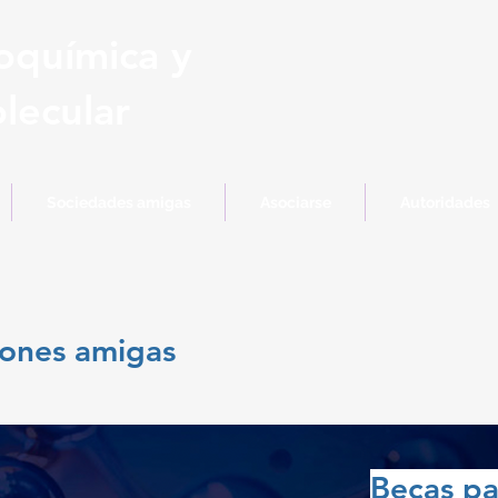
oquímica y
lecular
Sociedades amigas
Asociarse
Autoridades
iones amigas
Becas pa