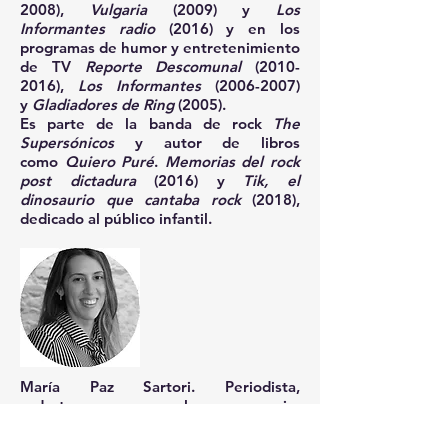
2008)
,
Vulgaria
(2009) y
Los
Informantes radio
(2016) y en los
programas de humor y entretenimiento
de TV
Reporte Descomunal
(2010-
2016)
,
Los Informantes
(2006-2007)
y
Gladiadores de Ring
(2005).
Es parte de la banda de rock
The
Supersónicos
y autor de libros
como
Quiero Puré
.
Memorias del rock
post dictadura
(2016) y
Tik, el
dinosaurio que cantaba rock
(2018),
dedicado al público infantil.
María Paz Sartori.
Periodista,
redactora en el semanario
Búsqueda. Lic. en Comunicación
(Universidad de Montevideo) con