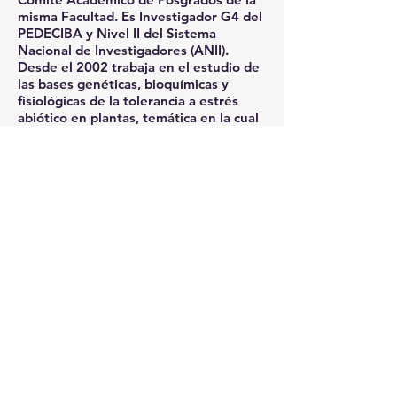
misma Facultad. Es Investigador G4 del
PEDECIBA y Nivel II del Sistema
Nacional de Investigadores (ANII).
Desde el 2002 trabaja en el estudio de
las bases genéticas, bioquímicas y
fisiológicas de la tolerancia a estrés
abiótico en plantas, temática en la cual
ha llevado adelante, como responsable
y co-responsable de varios proyectos
de investigación, nacionales, regionales
e internacionales. Es autor y co-autor
de numerosos artículos científicos en
revistas arbitradas internacionales y de
más de cincuenta presentaciones a
eventos y congresos. Es responsable
del Grupo de Investigación (CSIC-
UdelaR) “Estrés abiótico en plantas” y
coordina la Plataforma de Fenotipado
de la RED de Biotecnología Agrícola.
sbbm@fcien.edu.uy