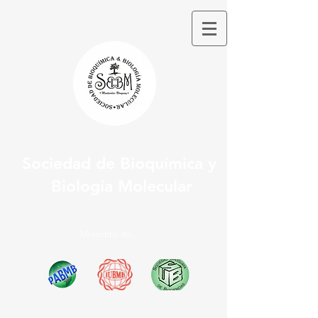
Sociedad de Bioquímica y
Biología Molecular
Miembro de: